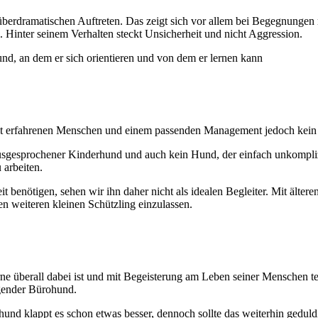
 überdramatischen Auftreten. Das zeigt sich vor allem bei Begegnungen
. Hinter seinem Verhalten steckt Unsicherheit und nicht Aggression.
nd, an dem er sich orientieren und von dem er lernen kann
 mit erfahrenen Menschen und einem passenden Management jedoch kein 
 ausgesprochener Kinderhund und auch kein Hund, der einfach unkompliz
 arbeiten.
 benötigen, sehen wir ihn daher nicht als idealen Begleiter. Mit ältere
nen weiteren kleinen Schützling einzulassen.
erne überall dabei ist und mit Begeisterung am Leben seiner Menschen t
gender Bürohund.
thund klappt es schon etwas besser, dennoch sollte das weiterhin geduld