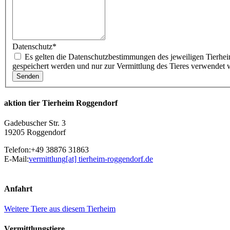
Datenschutz
*
Es gelten die Datenschutzbestimmungen des jeweiligen Tierheims. Mit Benutzen des Formulars willige ich ein, dass meine Kontaktdaten bis zur Bearbeitung meiner Anfrage beim jeweiligen Tierheim
gespeichert werden und nur zur Vermittlung des Tieres verwendet 
aktion tier Tierheim Roggendorf
Gadebuscher Str. 3
19205 Roggendorf
Telefon:
+49 38876 31863
E-Mail:
vermittlung[at]
tierheim-roggendorf.de
Anfahrt
Weitere Tiere aus diesem Tierheim
Vermittlungstiere