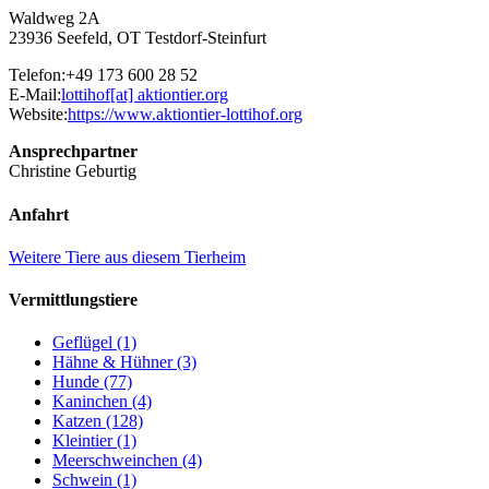
Waldweg 2A
23936 Seefeld, OT Testdorf-Steinfurt
Telefon:
+49 173 600 28 52
E-Mail:
lottihof[at]
aktiontier.org
Website:
https://www.aktiontier-lottihof.org
Ansprechpartner
Christine Geburtig
Anfahrt
Weitere Tiere aus diesem Tierheim
Vermittlungstiere
Geflügel (1)
Hähne & Hühner (3)
Hunde (77)
Kaninchen (4)
Katzen (128)
Kleintier (1)
Meerschweinchen (4)
Schwein (1)