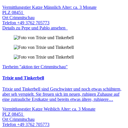
Vermittlungstier
Katze
Männlich
Alter: ca. 3 Monate
PLZ
08451
Ort
Crimmitschau
Telefon
+49 3762 705773
Details zu Pepe und Pablo ansehen
Tierheim "aktion tier Crimmitschau"
Trixie und Tinkerbell
Trixie und Tinkerbell sind Geschwister und noch etwas schühtern,
aber seh verspielt. Sie freuen sich im neuen, ruhigen Zuhause auf
eine zutrauliche Erstkatze und bereits etwas ältere, ruhigere…
Vermittlungstier
Katze
Weiblich
Alter: ca. 3 Monate
PLZ
08451
Ort
Crimmitschau
Telefon
+49 3762 705773