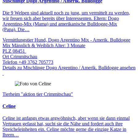
Mischlinge Dogo Argentino / Amerik. Bulldogge
Die 9 Welpen sind aktuell noch zu jung, um vermittelt zu werden,
wir freuen sich aber bereits über Interessenten. Eltern: Dogo
Argentino-Mix (Mama) und amerikanische Bulldogge-Mix
(Papa). Die…
Vermittlungstier
Hund, Dogo Argentino Mix - Amerik. Bulldogge
Mix
Männlich & Weiblich
Alter: 3 Monate
PLZ
08451
Ort
Crimmitschau
Telefon
+49 3762 705773
Details zu Mischlinge Dogo Argentino / Amerik. Bulldogge ansehen
Tierheim "aktion tier Crimmitschau"
Celine
Celine ist anfangs etwas argwöhnisch, aber wenn sie dann einmal
Vertrauen gefasst hat, sucht sie die Nähe und fordert auch ihre
Streicheleinheiten ein. Celine möchte gerne die einzige Katze in
Ihrem…